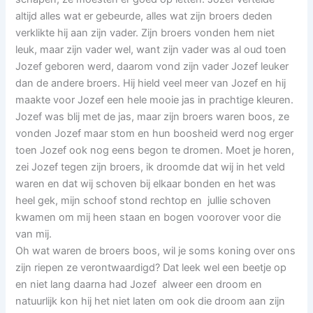
altijd alles wat er gebeurde, alles wat zijn broers deden
verklikte hij aan zijn vader. Zijn broers vonden hem niet
leuk, maar zijn vader wel, want zijn vader was al oud toen
Jozef geboren werd, daarom vond zijn vader Jozef leuker
dan de andere broers. Hij hield veel meer van Jozef en hij
maakte voor Jozef een hele mooie jas in prachtige kleuren.
Jozef was blij met de jas, maar zijn broers waren boos, ze
vonden Jozef maar stom en hun boosheid werd nog erger
toen Jozef ook nog eens begon te dromen. Moet je horen,
zei Jozef tegen zijn broers, ik droomde dat wij in het veld
waren en dat wij schoven bij elkaar bonden en het was
heel gek, mijn schoof stond rechtop en jullie schoven
kwamen om mij heen staan en bogen voorover voor die
van mij.
Oh wat waren de broers boos, wil je soms koning over ons
zijn riepen ze verontwaardigd? Dat leek wel een beetje op
en niet lang daarna had Jozef alweer een droom en
natuurlijk kon hij het niet laten om ook die droom aan zijn