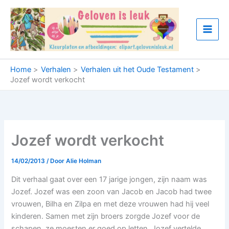
Ga
naar
de
inhoud
Home
Verhalen
Verhalen uit het Oude Testament
Jozef wordt verkocht
Jozef wordt verkocht
14/02/2013
/ Door
Alie Holman
Dit verhaal gaat over een 17 jarige jongen, zijn naam was
Jozef. Jozef was een zoon van Jacob en Jacob had twee
vrouwen, Bilha en Zilpa en met deze vrouwen had hij veel
kinderen. Samen met zijn broers zorgde Jozef voor de
schapen, ze moesten er goed op letten. Jozef vertelde