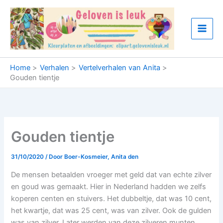
Ga
naar
de
inhoud
Home
Verhalen
Vertelverhalen van Anita
Gouden tientje
Gouden tientje
31/10/2020
/ Door
Boer-Kosmeier, Anita den
De mensen betaalden vroeger met geld dat van echte zilver
en goud was gemaakt. Hier in Nederland hadden we zelfs
koperen centen en stuivers. Het dubbeltje, dat was 10 cent,
het kwartje, dat was 25 cent, was van zilver. Ook de gulden
was van zilver. Later werden van deze zilveren munten