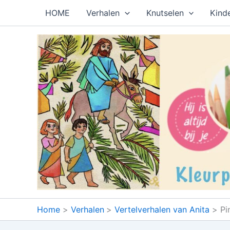
Ga
HOME
Verhalen
Knutselen
Kind
naar
de
inhoud
Home
Verhalen
Vertelverhalen van Anita
Pi