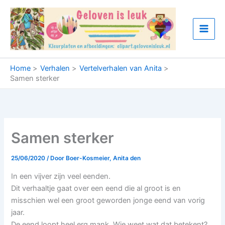
Ga
naar
de
inhoud
Home
Verhalen
Vertelverhalen van Anita
Samen sterker
Samen sterker
25/06/2020
/ Door
Boer-Kosmeier, Anita den
In een vijver zijn veel eenden.
Dit verhaaltje gaat over een eend die al groot is en
misschien wel een groot geworden jonge eend van vorig
jaar.
De eend loopt heel erg mank. Wie weet wat dat betekent?