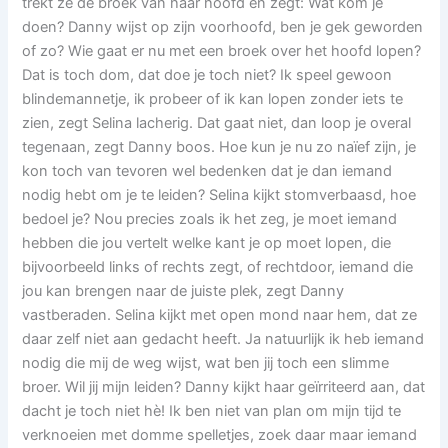
trekt ze de broek van haar hoofd en zegt: Wat kom je
doen? Danny wijst op zijn voorhoofd, ben je gek geworden
of zo? Wie gaat er nu met een broek over het hoofd lopen?
Dat is toch dom, dat doe je toch niet? Ik speel gewoon
blindemannetje, ik probeer of ik kan lopen zonder iets te
zien, zegt Selina lacherig. Dat gaat niet, dan loop je overal
tegenaan, zegt Danny boos. Hoe kun je nu zo naïef zijn, je
kon toch van tevoren wel bedenken dat je dan iemand
nodig hebt om je te leiden? Selina kijkt stomverbaasd, hoe
bedoel je? Nou precies zoals ik het zeg, je moet iemand
hebben die jou vertelt welke kant je op moet lopen, die
bijvoorbeeld links of rechts zegt, of rechtdoor, iemand die
jou kan brengen naar de juiste plek, zegt Danny
vastberaden. Selina kijkt met open mond naar hem, dat ze
daar zelf niet aan gedacht heeft. Ja natuurlijk ik heb iemand
nodig die mij de weg wijst, wat ben jij toch een slimme
broer. Wil jij mijn leiden? Danny kijkt haar geïrriteerd aan, dat
dacht je toch niet hè! Ik ben niet van plan om mijn tijd te
verknoeien met domme spelletjes, zoek daar maar iemand