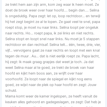
ze trekt hem aan zijn arm, kom zeg waar ik heen moet. Ze
doet de broek weer over haar hoofd…. begin dan…. Selina
is ongeduldig. Papa zegt: let op, loop rechtdoor… en terwijl
hij het zegt begint ze al te lopen. Ze gaat veel te snel, papa
roept stop, je moet nu naar links. Selina loopt per ongeluk
naar rechts. Ho… roept papa, ik zei links en niet rechts.
Selina stopt en loopt snel naar links. Nu moet je 5 stappen
rechtdoor en dan rechtsaf. Selina telt… één, twee, drie, vier,
vijf… vervolgens gaat ze naar rechts en loopt met een knal
tegen de muur . Au… dat is niet eerlijk roept ze. Papa lacht,
hij zegt: Ik maak graag grapjes dat weet je toch. Ja dat
weet Selina maar al te goed, ze trekt de broek van haar
hoofd en kijkt hem boos aan, ze wrijft over haar
voorhoofd. Ze loopt naar de spiegel en kijkt nog eens
goed, ze wijst naar de plek op haar hoofd en zegt: Jouw
schuld.
Mama komt weer de kamer ingelopen, ze heeft vanuit de
keuken alles gehoord en gadegeslagen, ze zegt: Dat heb je