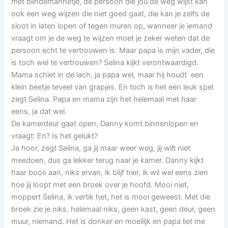
met blindemannetje, de persoon die jou de weg wijst kan
ook een weg wijzen die niet goed gaat, die kan je zelfs de
sloot in laten lopen of tegen muren op, wanneer je iemand
vraagt om je de weg te wijzen moet je zeker weten dat de
persoon echt te vertrouwen is. Maar papa is mijn vader, die
is toch wel te vertrouwen? Selina kijkt verontwaardigd.
Mama schiet in de lach, ja papa wel, maar hij houdt een
klein beetje teveel van grapjes. En toch is het een leuk spel
zegt Selina. Papa en mama zijn het helemaal met haar
eens, ja dat wel.
De kamerdeur gaat open, Danny komt binnenlopen en
vraagt: En? Is het gelukt?
Ja hoor, zegt Selina, ga jij maar weer weg, jij wilt niet
meedoen, dus ga lekker terug naar je kamer. Danny kijkt
haar boos aan, niks ervan, ik blijf hier, ik wil wel eens zien
hoe jij loopt met een broek over je hoofd. Mooi niet,
moppert Selina, ik vertik het, het is mooi geweest. Met die
broek zie je niks, helemaal niks, geen kast, geen deur, geen
muur, niemand. Het is donker en moeilijk en papa liet me