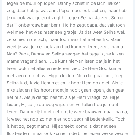
tegen de muur op lopen. Danny schiet in de lach, lekker
zeg, daar heb je wat aan. Papa moet ook lachen, maar heb
je nu ook wat geleerd zegt hij tegen Selina. Ja zegt Selina,
dat jij onbetrouwbaar bent. Ho ho zegt papa, dat valt toch
wel mee, het was maar een grapje. Ja dat weet Selina wel,
ze schiet in de lach, maar toch was het niet eerlijk. Maar
weet je wat je hier ook van had kunnen leren, zegt mama.
Nou? Papa, Danny en Selina zeggen het tegelijk, ze kijken
mama vragend aan…. Je kunt hiervan leren dat je in het
leven ook niet alles en iedereen ziet. De Here God kun je
niet zien en toch wil Hij jou leiden. Nou dat gaat niet, roept
Selina luid, ik zie Hem niet en ik hoor Hem ook niet. Als je
niks ziet en niks hoort moet je nooit gaan lopen, dan gaat
het mis. Als je de tijd neemt, als je Hem vraagt, zal Hij je
leiden, Hij zal je de weg wijzen en vertellen hoe je moet
leven. Danny kijkt met gefronste wenkbrauwen naar mama,
ik weet het nog zo net niet hoor, zegt hij bedenkelijk. Toch
is het zo, zegt mama. Hij spreekt, soms is dat net een
fluisterstem, maar ook kun je in de bijbel lezen welke weg je