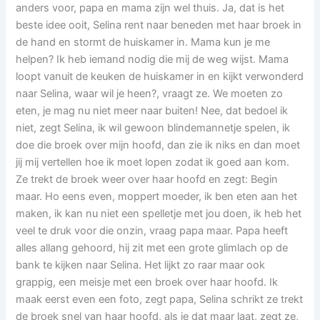
anders voor, papa en mama zijn wel thuis. Ja, dat is het
beste idee ooit, Selina rent naar beneden met haar broek in
de hand en stormt de huiskamer in. Mama kun je me
helpen? Ik heb iemand nodig die mij de weg wijst. Mama
loopt vanuit de keuken de huiskamer in en kijkt verwonderd
naar Selina, waar wil je heen?, vraagt ze. We moeten zo
eten, je mag nu niet meer naar buiten! Nee, dat bedoel ik
niet, zegt Selina, ik wil gewoon blindemannetje spelen, ik
doe die broek over mijn hoofd, dan zie ik niks en dan moet
jij mij vertellen hoe ik moet lopen zodat ik goed aan kom.
Ze trekt de broek weer over haar hoofd en zegt: Begin
maar. Ho eens even, moppert moeder, ik ben eten aan het
maken, ik kan nu niet een spelletje met jou doen, ik heb het
veel te druk voor die onzin, vraag papa maar. Papa heeft
alles allang gehoord, hij zit met een grote glimlach op de
bank te kijken naar Selina. Het lijkt zo raar maar ook
grappig, een meisje met een broek over haar hoofd. Ik
maak eerst even een foto, zegt papa, Selina schrikt ze trekt
de broek snel van haar hoofd, als je dat maar laat, zegt ze,