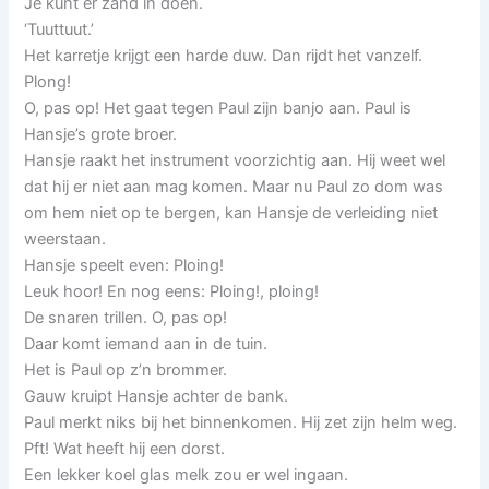
Je kunt er zand in doen.
‘Tuuttuut.’
Het karretje krijgt een harde duw. Dan rijdt het vanzelf.
Plong!
O, pas op! Het gaat tegen Paul zijn banjo aan. Paul is
Hansje’s grote broer.
Hansje raakt het instrument voorzichtig aan. Hij weet wel
dat hij er niet aan mag komen. Maar nu Paul zo dom was
om hem niet op te bergen, kan Hansje de verleiding niet
weerstaan.
Hansje speelt even: Ploing!
Leuk hoor! En nog eens: Ploing!, ploing!
De snaren trillen. O, pas op!
Daar komt iemand aan in de tuin.
Het is Paul op z’n brommer.
Gauw kruipt Hansje achter de bank.
Paul merkt niks bij het binnenkomen. Hij zet zijn helm weg.
Pft! Wat heeft hij een dorst.
Een lekker koel glas melk zou er wel ingaan.