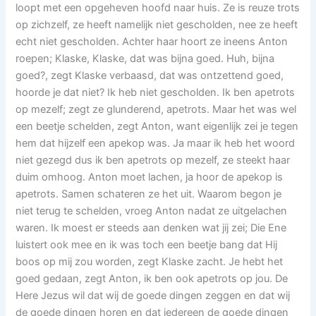
loopt met een opgeheven hoofd naar huis. Ze is reuze trots
op zichzelf, ze heeft namelijk niet gescholden, nee ze heeft
echt niet gescholden. Achter haar hoort ze ineens Anton
roepen; Klaske, Klaske, dat was bijna goed. Huh, bijna
goed?, zegt Klaske verbaasd, dat was ontzettend goed,
hoorde je dat niet? Ik heb niet gescholden. Ik ben apetrots
op mezelf; zegt ze glunderend, apetrots. Maar het was wel
een beetje schelden, zegt Anton, want eigenlijk zei je tegen
hem dat hijzelf een apekop was. Ja maar ik heb het woord
niet gezegd dus ik ben apetrots op mezelf, ze steekt haar
duim omhoog. Anton moet lachen, ja hoor de apekop is
apetrots. Samen schateren ze het uit. Waarom begon je
niet terug te schelden, vroeg Anton nadat ze uitgelachen
waren. Ik moest er steeds aan denken wat jij zei; Die Ene
luistert ook mee en ik was toch een beetje bang dat Hij
boos op mij zou worden, zegt Klaske zacht. Je hebt het
goed gedaan, zegt Anton, ik ben ook apetrots op jou. De
Here Jezus wil dat wij de goede dingen zeggen en dat wij
de goede dingen horen en dat iedereen de goede dingen