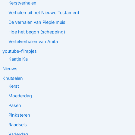
Kerstverhalen
Verhalen uit het Nieuwe Testament
De verhalen van Piepie muis
Hoe het begon (schepping)
Vertelverhalen van Anita
youtube-filmpjes
Kaatje Ka
Nieuws
Knutselen
Kerst
Moederdag
Pasen
Pinksteren
Raadsels
Vaderdag