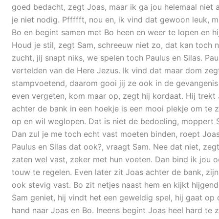
goed bedacht, zegt Joas, maar ik ga jou helemaal niet 
je niet nodig. Pffffft, nou en, ik vind dat gewoon leuk, m
Bo en begint samen met Bo heen en weer te lopen en hij 
Houd je stil, zegt Sam, schreeuw niet zo, dat kan toch 
zucht, jij snapt niks, we spelen toch Paulus en Silas. Pa
vertelden van de Here Jezus. Ik vind dat maar dom zeg
stampvoetend, daarom gooi jij ze ook in de gevangenis
even vergeten, kom maar op, zegt hij kordaat. Hij trek
achter de bank in een hoekje is een mooi plekje om te zit
op en wil weglopen. Dat is niet de bedoeling, moppert S
Dan zul je me toch echt vast moeten binden, roept Joas
Paulus en Silas dat ook?, vraagt Sam. Nee dat niet, zegt
zaten wel vast, zeker met hun voeten. Dan bind ik jou o
touw te regelen. Even later zit Joas achter de bank, zi
ook stevig vast. Bo zit netjes naast hem en kijkt hijgen
Sam geniet, hij vindt het een geweldig spel, hij gaat op 
hand naar Joas en Bo. Ineens begint Joas heel hard te zi