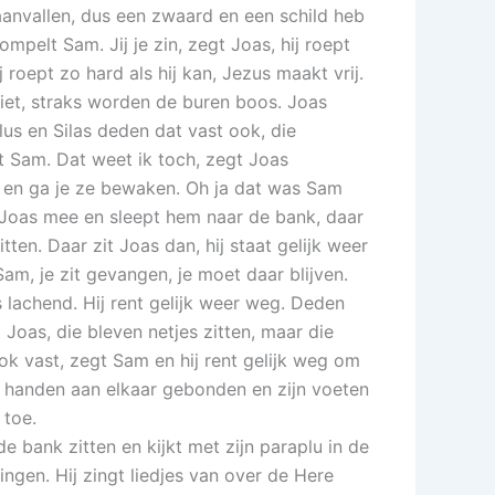
aanvallen, dus een zwaard en een schild heb
ompelt Sam. Jij je zin, zegt Joas, hij roept
roept zo hard als hij kan, Jezus maakt vrij.
niet, straks worden de buren boos. Joas
ulus en Silas deden dat vast ook, die
t Sam. Dat weet ik toch, zegt Joas
 en ga je ze bewaken. Oh ja dat was Sam
t Joas mee en sleept hem naar de bank, daar
ten. Daar zit Joas dan, hij staat gelijk weer
am, je zit gevangen, je moet daar blijven.
 lachend. Hij rent gelijk weer weg. Deden
 Joas, die bleven netjes zitten, maar die
ok vast, zegt Sam en hij rent gelijk weg om
jn handen aan elkaar gebonden en zijn voeten
d toe.
de bank zitten en kijkt met zijn paraplu in de
ngen. Hij zingt liedjes van over de Here