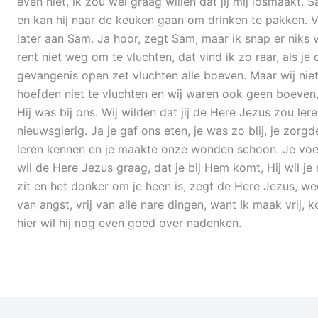
even niet, ik zou wel graag willen dat jij mij losmaakt. 
en kan hij naar de keuken gaan om drinken te pakken. Vo
later aan Sam. Ja hoor, zegt Sam, maar ik snap er niks v
rent niet weg om te vluchten, dat vind ik zo raar, als 
gevangenis open zet vluchten alle boeven. Maar wij niet,
hoefden niet te vluchten en wij waren ook geen boeven
Hij was bij ons. Wij wilden dat jij de Here Jezus zou le
nieuwsgierig. Ja je gaf ons eten, je was zo blij, je zorg
leren kennen en je maakte onze wonden schoon. Je voelde
wil de Here Jezus graag, dat je bij Hem komt, Hij wil je
zit en het donker om je heen is, zegt de Here Jezus, wees
van angst, vrij van alle nare dingen, want Ik maak vrij, ko
hier wil hij nog even goed over nadenken.