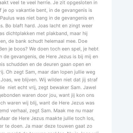
kt veel te veel herrie. Je zit opgesloten in
f je op vakantie bent, in de gevangenis is
r Paulus was niet bang in de gevangenis en
s. Bo blaft hard. Joas lacht en zingt weer
as dichtplakken met plakband, maar hij
gen, de bank schudt helemaal mee. Doe
Ben je boos? We doen toch een spel, je hebt
in de gevangenis, de Here Jezus is bij mij en
enis schudden en de deuren gaan open en
ij. Oh zegt Sam, maar dan lopen jullie weg
as, we blijven. Wij wilden niet dat jij straf
lie niet echt vrij, zegt bewaker Sam. Jawel
gebonden waren door jou, want jij kon ons
ch waren wij blij, want de Here Jezus was
vreemd verhaal, zegt Sam. Maak me nu maar
Maar de Here Jezus maakte jullie toch los,
er te doen. Ja maar deze touwen gaat zo