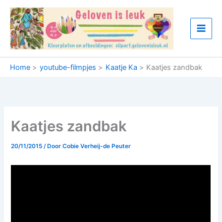
Ga
naar
de
inhoud
Home
youtube-filmpjes
Kaatje Ka
Kaatjes zandbak
Kaatjes zandbak
20/11/2015
/ Door
Cobie Verheij-de Peuter