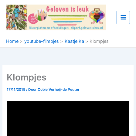
Ga
naar
de
inhoud
Home
youtube-filmpjes
Kaatje Ka
Klompjes
Klompjes
17/11/2015
/ Door
Cobie Verheij-de Peuter