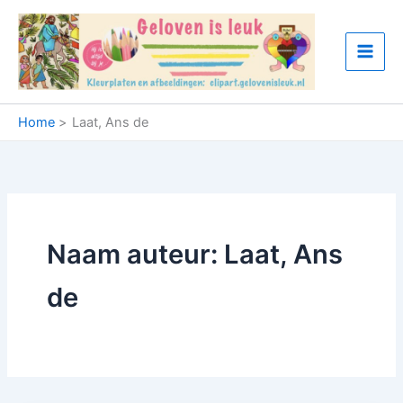
Ga
naar
de
inhoud
Home
Laat, Ans de
Naam auteur: Laat, Ans
de