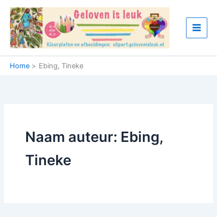
Ga
naar
de
inhoud
Home
Ebing, Tineke
Naam auteur: Ebing,
Tineke