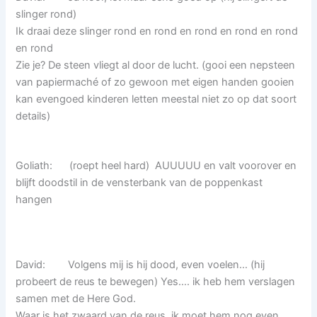
slinger rond)
Ik draai deze slinger rond en rond en rond en rond en rond
en rond
Zie je? De steen vliegt al door de lucht. (gooi een nepsteen
van papiermaché of zo gewoon met eigen handen gooien
kan evengoed kinderen letten meestal niet zo op dat soort
details)
Goliath: (roept heel hard) AUUUUU en valt voorover en
blijft doodstil in de vensterbank van de poppenkast
hangen
David: Volgens mij is hij dood, even voelen… (hij
probeert de reus te bewegen) Yes…. ik heb hem verslagen
samen met de Here God.
Waar is het zwaard van de reus, ik moet hem nog even