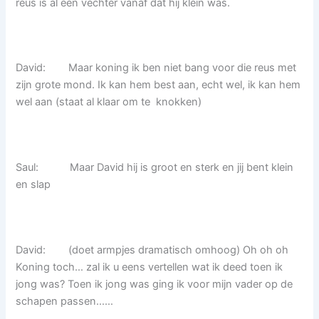
reus is al een vechter vanaf dat hij klein was.
David: Maar koning ik ben niet bang voor die reus met
zijn grote mond. Ik kan hem best aan, echt wel, ik kan hem
wel aan (staat al klaar om te knokken)
Saul: Maar David hij is groot en sterk en jij bent klein
en slap
David: (doet armpjes dramatisch omhoog) Oh oh oh
Koning toch… zal ik u eens vertellen wat ik deed toen ik
jong was? Toen ik jong was ging ik voor mijn vader op de
schapen passen……