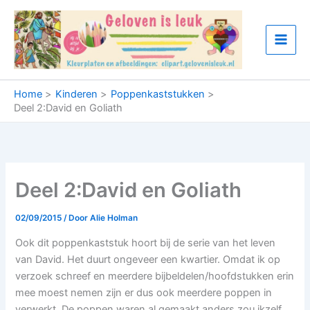
Ga
naar
de
inhoud
Home
Kinderen
Poppenkaststukken
Deel 2:David en Goliath
Deel 2:David en Goliath
02/09/2015
/ Door
Alie Holman
Ook dit poppenkaststuk hoort bij de serie van het leven
van David. Het duurt ongeveer een kwartier. Omdat ik op
verzoek schreef en meerdere bijbeldelen/hoofdstukken erin
mee moest nemen zijn er dus ook meerdere poppen in
verwerkt. De poppen waren al gemaakt anders zou ikzelf