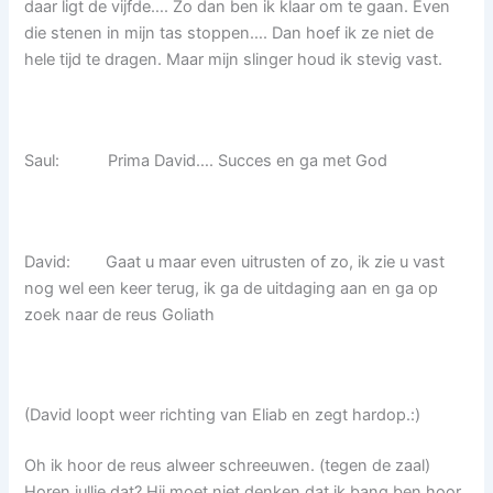
daar ligt de vijfde…. Zo dan ben ik klaar om te gaan. Even
die stenen in mijn tas stoppen…. Dan hoef ik ze niet de
hele tijd te dragen. Maar mijn slinger houd ik stevig vast.
Saul: Prima David…. Succes en ga met God
David: Gaat u maar even uitrusten of zo, ik zie u vast
nog wel een keer terug, ik ga de uitdaging aan en ga op
zoek naar de reus Goliath
(David loopt weer richting van Eliab en zegt hardop.:)
Oh ik hoor de reus alweer schreeuwen. (tegen de zaal)
Horen jullie dat? Hij moet niet denken dat ik bang ben hoor,