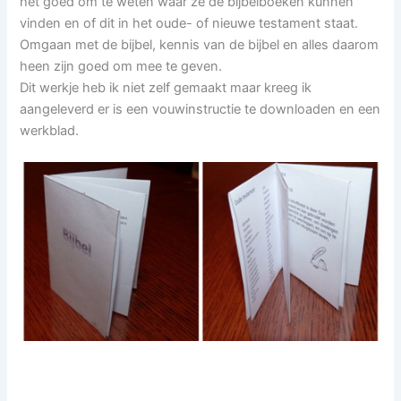
het goed om te weten waar ze de bijbelboeken kunnen
vinden en of dit in het oude- of nieuwe testament staat.
Omgaan met de bijbel, kennis van de bijbel en alles daarom
heen zijn goed om mee te geven.
Dit werkje heb ik niet zelf gemaakt maar kreeg ik
aangeleverd er is een vouwinstructie te downloaden en een
werkblad.