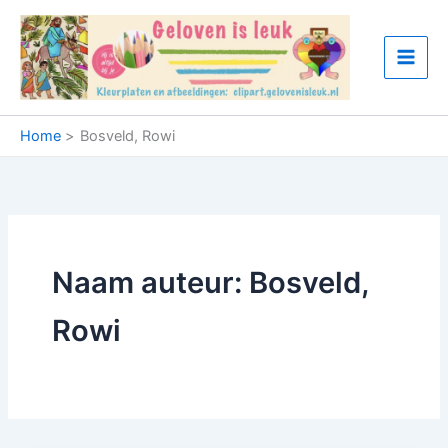
Ga
naar
de
inhoud
Home
Bosveld, Rowi
Naam auteur: Bosveld,
Rowi