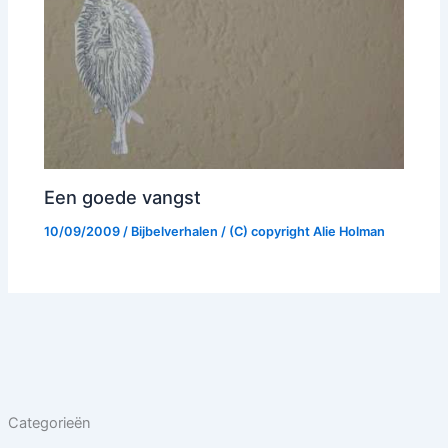
Een goede vangst
10/09/2009
/
Bijbelverhalen
/ (C) copyright
Alie Holman
Categorieën