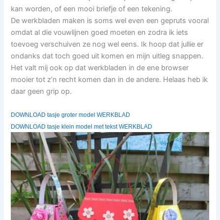
kan worden, of een mooi briefje of een tekening.
De werkbladen maken is soms wel even een gepruts vooral
omdat al die vouwlijnen goed moeten en zodra ik iets
toevoeg verschuiven ze nog wel eens. Ik hoop dat jullie er
ondanks dat toch goed uit komen en mijn uitleg snappen.
Het valt mij ook op dat werkbladen in de ene browser
mooier tot z’n recht komen dan in de andere. Helaas heb ik
daar geen grip op.
DOWNLOAD tasje groter model WERKBLAD
DOWNLOAD tasje klein model met tekst WERKBLAD