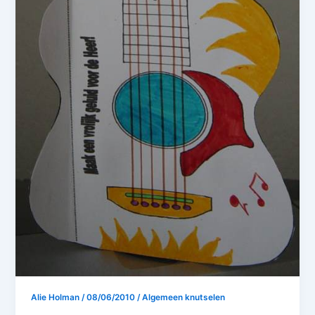
Alie Holman
/
08/06/2010
/
Algemeen knutselen