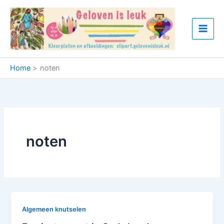
Ga
naar
de
inhoud
Home
noten
noten
Algemeen knutselen