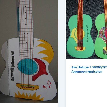
Alie Holman
/
08/06/20
Algemeen knutselen