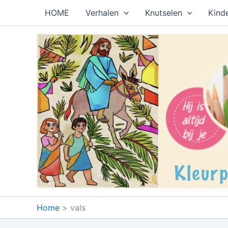
Ga
HOME
Verhalen
Knutselen
Kind
naar
de
inhoud
Home
vals