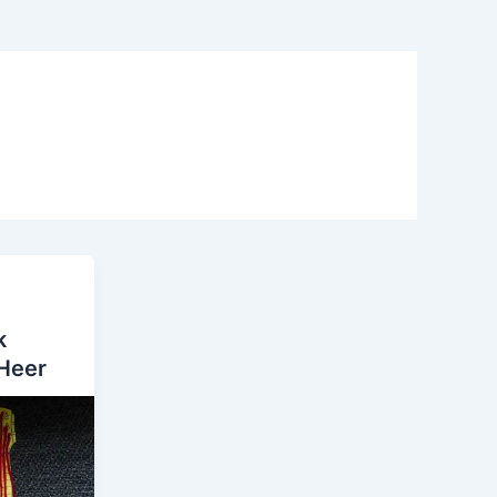
k
 Heer