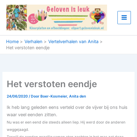
Ga
naar
de
inhoud
Home
Verhalen
Vertelverhalen van Anita
Het verstoten eendje
Het verstoten eendje
24/06/2020
/ Door
Boer-Kosmeier, Anita den
Ik heb lang geleden eens verteld over de vijver bij ons huis
waar veel eenden zitten.
Nu was er een eend die steeds alleen liep. Hij werd door de anderen
weggejaagd.
Terwijl de eenden gezellig samen eten zochten in het gras zat deze