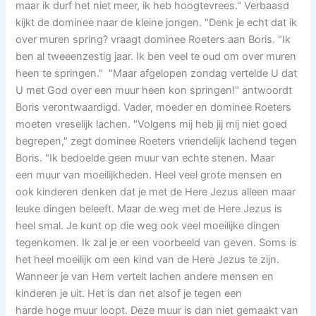
maar ik durf het niet meer, ik heb hoogtevrees." Verbaasd
kijkt de dominee naar de kleine jongen. "Denk je echt dat ik
over muren spring? vraagt dominee Roeters aan Boris. "Ik
ben al tweeenzestig jaar. Ik ben veel te oud om over muren
heen te springen." "Maar afgelopen zondag vertelde U dat
U met God over een muur heen kon springen!" antwoordt
Boris verontwaardigd. Vader, moeder en dominee Roeters
moeten vreselijk lachen. "Volgens mij heb jij mij niet goed
begrepen," zegt dominee Roeters vriendelijk lachend tegen
Boris. "Ik bedoelde geen muur van echte stenen. Maar
een muur van moeilijkheden. Heel veel grote mensen en
ook kinderen denken dat je met de Here Jezus alleen maar
leuke dingen beleeft. Maar de weg met de Here Jezus is
heel smal. Je kunt op die weg ook veel moeilijke dingen
tegenkomen. Ik zal je er een voorbeeld van geven. Soms is
het heel moeilijk om een kind van de Here Jezus te zijn.
Wanneer je van Hem vertelt lachen andere mensen en
kinderen je uit. Het is dan net alsof je tegen een
harde hoge muur loopt. Deze muur is dan niet gemaakt van