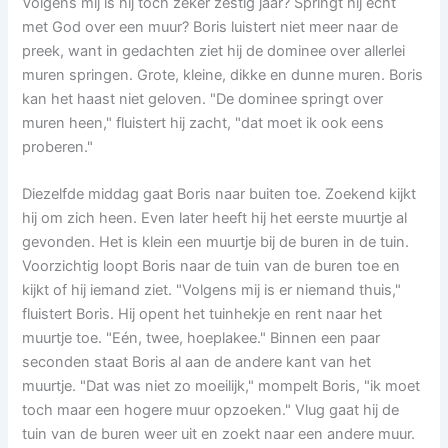
Volgens mij is hij toch zeker zestig jaar? Springt hij echt
met God over een muur? Boris luistert niet meer naar de
preek, want in gedachten ziet hij de dominee over allerlei
muren springen. Grote, kleine, dikke en dunne muren. Boris
kan het haast niet geloven. "De dominee springt over
muren heen," fluistert hij zacht, "dat moet ik ook eens
proberen."
Diezelfde middag gaat Boris naar buiten toe. Zoekend kijkt
hij om zich heen. Even later heeft hij het eerste muurtje al
gevonden. Het is klein een muurtje bij de buren in de tuin.
Voorzichtig loopt Boris naar de tuin van de buren toe en
kijkt of hij iemand ziet. "Volgens mij is er niemand thuis,"
fluistert Boris. Hij opent het tuinhekje en rent naar het
muurtje toe. "Eén, twee, hoeplakee." Binnen een paar
seconden staat Boris al aan de andere kant van het
muurtje. "Dat was niet zo moeilijk," mompelt Boris, "ik moet
toch maar een hogere muur opzoeken." Vlug gaat hij de
tuin van de buren weer uit en zoekt naar een andere muur.