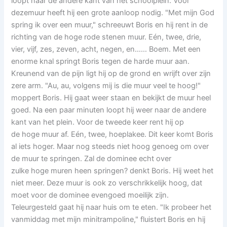
loopt naar de andere kant van het schoolplein. Voor
dezemuur heeft hij een grote aanloop nodig. "Met mijn God
spring ik over een muur," schreeuwt Boris en hij rent in de
richting van de hoge rode stenen muur. Eén, twee, drie,
vier, vijf, zes, zeven, acht, negen, en…… Boem. Met een
enorme knal springt Boris tegen de harde muur aan.
Kreunend van de pijn ligt hij op de grond en wrijft over zijn
zere arm. "Au, au, volgens mij is die muur veel te hoog!"
moppert Boris. Hij gaat weer staan en bekijkt de muur heel
goed. Na een paar minuten loopt hij weer naar de andere
kant van het plein. Voor de tweede keer rent hij op
de hoge muur af. Eén, twee, hoeplakee. Dit keer komt Boris
al iets hoger. Maar nog steeds niet hoog genoeg om over
de muur te springen. Zal de dominee echt over
zulke hoge muren heen springen? denkt Boris. Hij weet het
niet meer. Deze muur is ook zo verschrikkelijk hoog, dat
moet voor de dominee evengoed moeilijk zijn.
Teleurgesteld gaat hij naar huis om te eten. "Ik probeer het
vanmiddag met mijn minitrampoline," fluistert Boris en hij