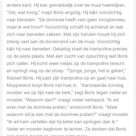
andere kant. Hij kan gemakkelijk over de muur heenkijken.
"Oei, wat hoog," roept Boris angstig. Hij kijkt voorzichtig
naar beneden. "De dominee heeft vast geen hoogtevrees,
maar ik wel hoor!" Voorzichtig schuift hij achteruit en laat
zich naar beneden zakken. Met zijn handen houdt hij zich
stevig vast aan de bovenrand van de muur. Voorzichtig
kijkt hij naar beneden. Gelukkig staat de trampoline precies
op de juiste plaats. Met een zucht van opluchting laat Boris
zich vallen. Hij komt weer netjes op de trampoline terecht
en springt vlug op de stoep. "Tjonge, jonge, het is gelukt,"
fluistert Boris. Hij pakt zijn trampoline op en gaat naar huis.
Mopperend loopt Boris het huis in. "Aanstaande zondag
moeten we op tijd naar de kerk," zegt Boris tegen vader en
moeder. "Waarom dan?" vraagt vader verbaasd. "Ik wil
even met de dominee praten," antwoordt Boris. "Maar
waarom wil je dan met de dominee praten?" vraagt moeder.
"Ik wil hem vertellen dat hij beter kan springen dan ik."
Vader en moeder beginnen te lachen. Ze denken dat Boris