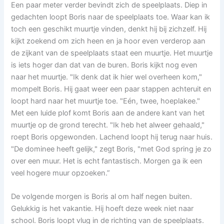
Een paar meter verder bevindt zich de speelplaats. Diep in
gedachten loopt Boris naar de speelplaats toe. Waar kan ik
toch een geschikt muurtje vinden, denkt hij bij zichzelf. Hij
kijkt zoekend om zich heen en ja hoor even verderop aan
de zijkant van de speelplaats staat een muurtje. Het muurtje
is iets hoger dan dat van de buren. Boris kijkt nog even
naar het muurtje. "Ik denk dat ik hier wel overheen kom,"
mompelt Boris. Hij gaat weer een paar stappen achteruit en
loopt hard naar het muurtje toe. "Eén, twee, hoeplakee."
Met een luide plof komt Boris aan de andere kant van het
muurtje op de grond terecht. "Ik heb het alweer gehaald,"
roept Boris opgewonden. Lachend loopt hij terug naar huis.
"De dominee heeft gelijk," zegt Boris, "met God spring je zo
over een muur. Het is echt fantastisch. Morgen ga ik een
veel hogere muur opzoeken.”
De volgende morgen is Boris al om half negen buiten.
Gelukkig is het vakantie. Hij hoeft deze week niet naar
school. Boris loopt vlug in de richting van de speelplaats.