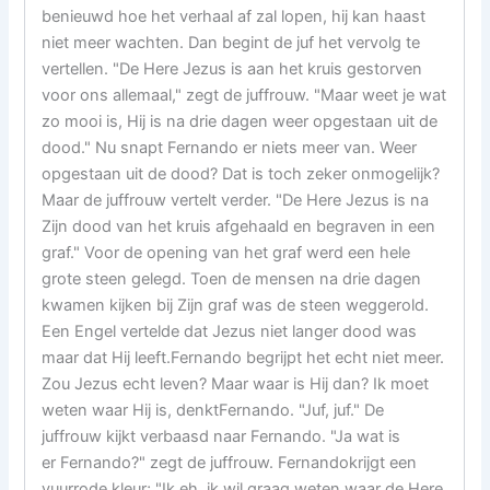
benieuwd hoe het verhaal af zal lopen, hij kan haast
niet meer wachten. Dan begint de juf het vervolg te
vertellen. "De Here Jezus is aan het kruis gestorven
voor ons allemaal," zegt de juffrouw. "Maar weet je wat
zo mooi is, Hij is na drie dagen weer opgestaan uit de
dood." Nu snapt Fernando er niets meer van. Weer
opgestaan uit de dood? Dat is toch zeker onmogelijk?
Maar de juffrouw vertelt verder. "De Here Jezus is na
Zijn dood van het kruis afgehaald en begraven in een
graf." Voor de opening van het graf werd een hele
grote steen gelegd. Toen de mensen na drie dagen
kwamen kijken bij Zijn graf was de steen weggerold.
Een Engel vertelde dat Jezus niet langer dood was
maar dat Hij leeft.Fernando begrijpt het echt niet meer.
Zou Jezus echt leven? Maar waar is Hij dan? Ik moet
weten waar Hij is, denktFernando. "Juf, juf." De
juffrouw kijkt verbaasd naar Fernando. "Ja wat is
er Fernando?" zegt de juffrouw. Fernandokrijgt een
vuurrode kleur; "Ik eh, ik wil graag weten waar de Here